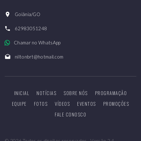
Goiânia/GO
62983051248
Chamar no WhatsApp
niltonbrt@hotmail.com
INICIAL
NOTÍCIAS
SOBRE NÓS
PROGRAMAÇÃO
EQUIPE
FOTOS
VÍDEOS
EVENTOS
PROMOÇÕES
FALE CONOSCO
©
2026
Todos os direitos reservados - Versão 2.4